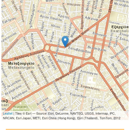
Leaflet
| Tiles © Esri — Source: Esri, DeLorme, NAVTEQ, USGS, Intermap, iPC,
NRCAN, Esri Japan, METI, Esri China (Hong Kong), Esri (Thailand), TomTom, 2012