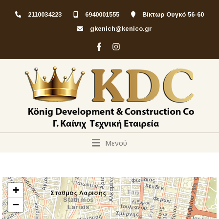
2110034223
6940001555
Βίκτωρ Ουγκό 56-60
gkenich@kenico.gr
Μενού
+
−