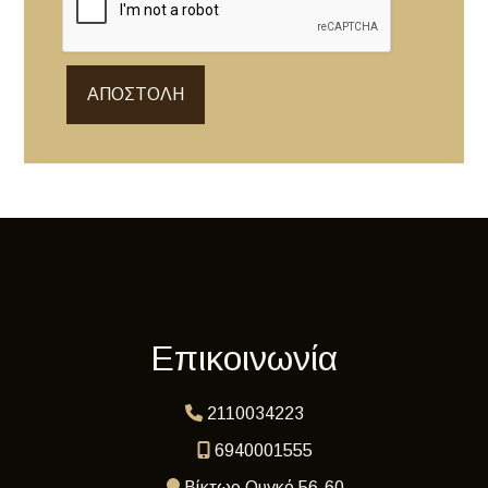
ΑΠΟΣΤΟΛΉ
Επικοινωνία
2110034223
6940001555
Βίκτωρ Ουγκό 56-60